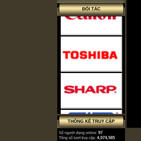
ĐỐI TÁC
THỐNG KÊ TRUY CẬP
97
Số người đang online:
4,074,585
Tổng số lượt truy cập: