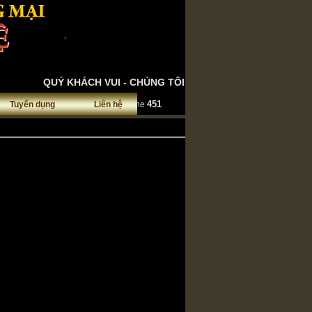
QUÝ KHÁCH VUI - CHÚNG TÔI VUI
nclude/dgc_inputfilter.php
451
Tuyển dụng
Liên hệ
on line
nclude/dgc_inputfilter.php
453
on line