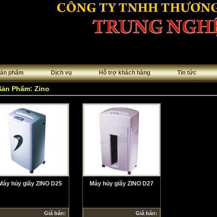
/home/trungngh/public_html/i
 deprecated, use preg_replace_callback instead in
ản phẩm
Dịch vụ
Hỗ trợ khách hàng
Tin tức
/home/trungngh/public_html/i
 deprecated, use preg_replace_callback instead in
Sản Phẩm: Zino
Máy hủy giấy ZINO D25
Máy hủy giấy ZINO D27
Giá bán:
Giá bán: