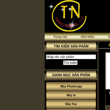
Deprecated
Trang chủ
: preg_replace(): The /e modifier is
Giới thiệu
S
Deprecated
: preg_replace(): The /e modifier is
TÌM KIẾM SẢN PHẨM
DANH MỤC SẢN PHẨM
Máy Photocopy
Máy In
Máy Fax