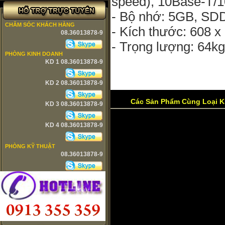
speed), 10Base-T/
- Bộ nhớ: 5GB, SD
CHĂM SÓC KHÁCH HÀNG
- Kích thước: 608 
08.36013878-9
- Trọng lượng: 64kg
PHÒNG KINH DOANH
KD 1 08.36013878-9
KD 2 08.36013878-9
Các Sản Phẩm Cùng Loại K
KD 3 08.36013878-9
KD 4 08.36013878-9
PHÒNG KỸ THUẬT
08.36013878-9