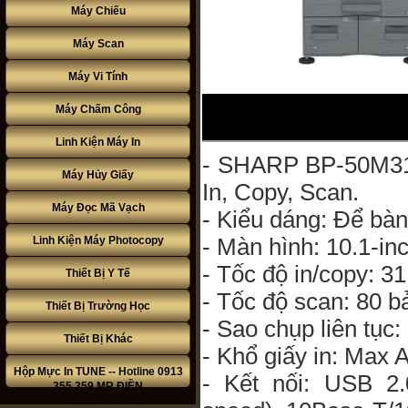
Máy Chiếu
Máy Scan
Máy Vi Tính
Máy Chấm Công
Linh Kiện Máy In
- SHARP BP-50M3
Máy Hủy Giấy
In, Copy, Scan.
Máy Đọc Mã Vạch
- Kiểu dáng: Để bàn
- Màn hình: 10.1-in
Linh Kiện Máy Photocopy
- Tốc độ in/copy: 31
Thiết Bị Y Tế
- Tốc độ scan: 80 b
Thiết Bị Trường Học
- Sao chụp liên tục:
Thiết Bị Khác
- Khổ giấy in: Max 
Hộp Mực In TUNE -- Hotline 0913
- Kết nối: USB 2.
355 359 MR ĐIỀN