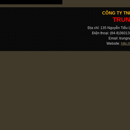
CÔNG TY TN
TRUN
Địa chỉ: 135 Nguyễn Tiểu
Điện thoại: (84-8)36013
Email: trun
Website:
http: